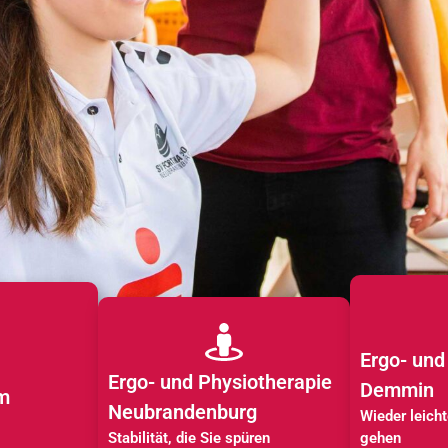
Ergo- und
Ergo- und Physiotherapie
Demmin
m
Neubrandenburg
Wieder leich
Stabilität, die Sie spüren
gehen