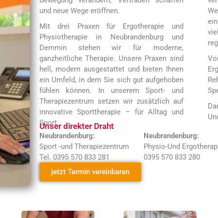
Bewegung verändern, Vertrauen schaffen
ve
und neue Wege eröffnen.
We
ei
Mit drei Praxen für Ergotherapie und
vi
Physiotherapie in Neubrandenburg und
re
Demmin stehen wir für moderne,
ganzheitliche Therapie. Unsere Praxen sind
Vo
hell, modern ausgestattet und bieten Ihnen
Er
ein Umfeld, in dem Sie sich gut aufgehoben
Re
fühlen können. In unserem Sport- und
Sp
Therapiezentrum setzen wir zusätzlich auf
Da
innovative Sporttherapie – für Alltag und
Und
Sport.
Unser direkter Draht
Neubrandenburg:
Neubrandenburg:
Sport -und Therapiezentrum
Physio-Und Ergotherap
Tel. 0395 570 833 281
0395 570 833 280
jetzt Termin vereinbaren