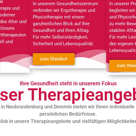
en
In unserem Gesundheitszentrum
In unserer P
erapie und
verbinden wir Ergotherapie und
begleiten wir
oderner
Physiotherapie mit einem
und Physioth
edes Alter und
ganzheitlichen Blick auf Ihre
zu mehr Bewe
 Unsere
Gesundheit und Ihren Alltag.
stabilen Allta
rttherapeuten
Für mehr Selbstständigkeit,
Für mehr Leic
ell und
Sicherheit und Lebensqualität.
den eigenen 
Lebensqualit
zum Standort
zum Stan
Ihre Gesundheit steht in unserem Fokus
ser Therapieange
e in Neubrandenburg und Demmin bieten wir Ihnen individuelle
persönlichen Bedürfnisse.
blick in unsere Therapieangebote und vielfältigen Möglichkeit