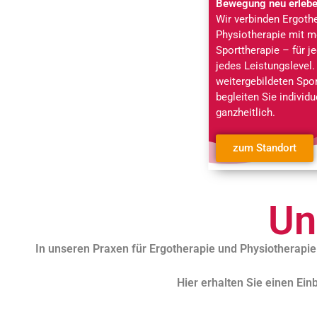
Bewegung neu erleb
Wir verbinden Ergoth
Physiotherapie mit m
Sporttherapie – für j
jedes Leistungslevel.
weitergebildeten Spo
begleiten Sie individu
ganzheitlich.
zum Standort
Un
In unseren Praxen für Ergotherapie und Physiotherapi
Hier erhalten Sie einen Ein