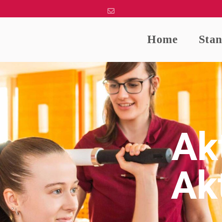
Home
Stan
Ak
Ak